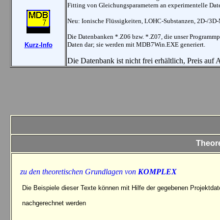
Fitting von Gleichungsparametern an experimentelle Dat
Neu: Ionische Flüssigkeiten, LOHC-Substanzen, 2D-/3D-
Die Datenbanken *.Z06 bzw. *.Z07, die unser Programm
Daten dar; sie werden mit MDB7Win.EXE generiert.
Kurz-I
nfo
Die Datenbank ist nicht frei erhältlich, Preis auf
Theor
zu den theoretischen Grundlagen von
KOMPLEX
Die Beispiele dieser Texte können mit Hilfe der gegebenen Projektd
nachgerechnet werden