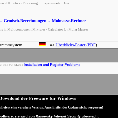
mical
Kinetics - Processing of Experimental Data
- Gemisch-Berechnungen - Molmasse-Rechner
ns in Multicomponent Mixtures - Calculator for Molar Masses
rogrammsystem
=>
Überblicks-Poster (PDF
)
Installation and Register Problems
e read the advices
Download der
Freeware fü
r Windows
on liefert eine veraltete Version. Anschließendes Update nicht vergessen!
Software; sie wird von
Kaspersky Internet Security
überwacht