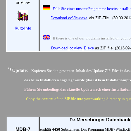
ocView
Falls Sie eines unserer Programme bereits install
Download ocView.exe
als ZIP-File
(30.09.20
Kurz-I
nfo
If there is one of our programs installed on your
Download_ocView_E.exe
as ZIP file (2013-0
*)
Update
:
Kopieren Sie den gesamten Inhalt des
Update-ZIP-Files
in das 
das beim Installieren angelegt wurde (das ist kein Installationspro
Führen Sie unbedingt das aktuelle Update nach einer Installation
Copy the content of the ZIP file into your working directory in qu
Merseburger Datenbank 
Die
MDB-7
enthält
4450
Substanzen. Das Programm MDB7Win.EXE ver