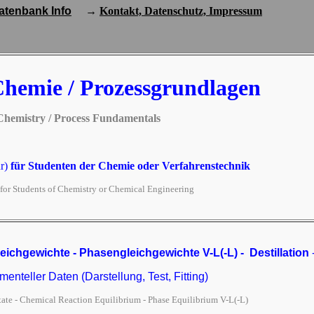
atenbank Info
→
Kontakt, Datenschutz, Impressum
Chemie / Prozessgrundlagen
Chemistry
/
Process
Fundamentals
ur)
für Studenten der Chemie oder Verfahrenstechnik
for Students of Chemistry or Chemical Engineering
eichgewichte - Phasengleichgewichte
V-L(-L)
-
Destillation
enteller Daten (Darstellung, Test, Fitting)
tate - Chemical Reaction Equilibrium - Phase Equilibri
um
V-L(-L)