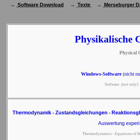
→
Software Download
→
Texte
→
Merseburger D
Physikalische 
Physical
Windows-S
oftware
(nicht n
Software
(not only)
Thermodynamik - Z
ustandsgleichungen -
Reaktionsgl
Auswertung experim
Thermodynamics
- Equations of S