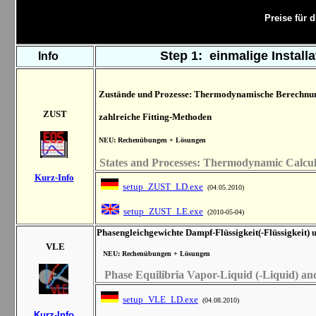
Preise für 
Step 1: einmalige
Install
Info
Zustände und Prozesse: Thermodynamische Berechnung
ZUST
zahlreiche Fitting-Methoden
NEU: Rechenübungen + Lösungen
States and Processes:
Thermodynamic Calculat
Kurz-I
nfo
setup_ZUST_LD.exe
(04.05.2010)
setup_ZUST_LE.exe
(2010-05-04)
Phasengleichgewichte Dampf-Flüssigkeit(
-Flüss
igkeit
)
u
VLE
NEU: Rechenübungen + Lösungen
Phase Equilibria Vapor-Liquid (-Liquid)
an
setup_VLE_LD.exe
(04.08.2010)
Kurz-I
nfo