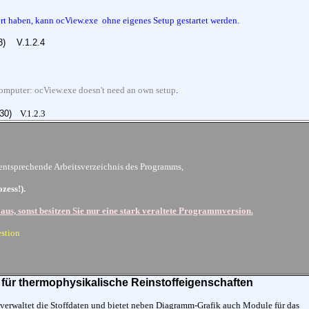
iert haben, kann ocView.exe ohne eigenes Setup gestartet werden.
13)
V.1.2.4
 computer: ocView.exe doesn't need an own setup
.
9-30)
V.1.2.3
entsprechende Arbeitsverzeichnis des Programms,
zess!).
 aus, sonst besitzen Sie nur eine stark veraltete Programmversion.
estion
für thermophysikalische Reinstoffeigenschaften
waltet die Stoffdaten und bietet neben Diagramm-Grafik auch Module für das