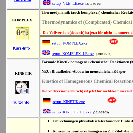
setup_VLE_LE.exe
(2010-05-05)
Thermodynamik
(
auch k
omplexe
r
) chemische
r
Reakti
KOMPLEX
Thermodynamics of
(Complicated) Chemical 
Die Vollversion (deutsch) ist jetzt für nicht-kommerzie
setup_KOMPLEX.exe
Kurz-Info
setup_KOMPLEX_LE.exe
(2010-05-11)
Formale Kinetik homogener chemischer Reaktionen (M
NEU: Blutalkohol-Abbau im menschlichen Körper
KINETIK
Kinetics of Homogen
e
ous Chemical Reaction
Die Vollversion (deutsch) ist jetzt für nicht-kommerzie
setup_KINETIK.exe
Kurz-Info
setup_KINETIK_LE.exe
(2010-05-09)
Umrechnungen physikalisch-technischer Einhei
Konzentrationsberechnungen an 2...6-Stoff-Ge