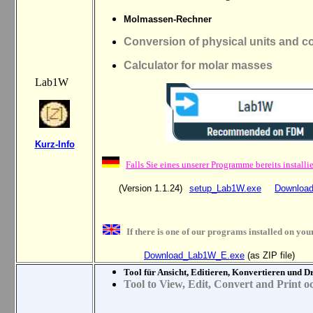
Molmassen-Rechner
Conversion of physical units and c
Calculator for molar masses
Lab1W
Kurz-I
nfo
Falls Sie eines unserer Programme bereits instal
(Version 1.1.24)
setup_Lab1W.exe
Downloa
If there is one of our programs installed on 
Download_Lab1W_E.exe
(as ZIP file)
Tool für Ansicht, Editieren, Konvertieren und 
Tool to View, Edit, Convert and Print o