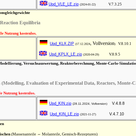
Upd_VLE_LE.zip
V.
7.3.25
(2024-01-22)
onsgleichgewichte
Reaction Equilibria
lle Nutzung kostenlos.
, Vollversion
Upd_KLX.ZIP
V.8.
10.
(17.12.2024
)
Upd_KPLX_LE.zip
V.8.
9.5
(2020-04-29)
odellierung, Versuchsauswertung, Reaktorberechnung, Monte-Carlo-Simulatio
s (Model
l
ing, Evaluation of Experimental Data, Reactors, Monte-C
lle Nutzung kostenlos.
Upd_KIN.zip
V.4.8.
(
28.11.2024, Vollversion
)
Upd_KIN_LE.zip
V.4.7.10
(2021-11-27)
ten
mischen
(
Massenanteile
⇔
Molanteile
,
Gemisch-Rezepturen)