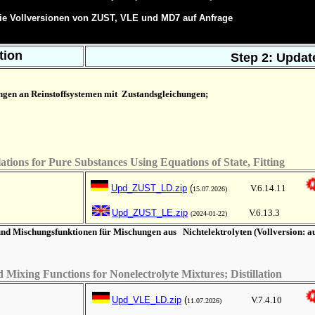
die Vollversionen von ZUST, VLE und MD7 auf Anfrage
ation
Step 2: Upda
en an Reinstoffsystemen mit Zustandsgleichungen;
ions for Pure Substances Using Equations of State, Fitting
Upd_ZUST_LD.zip
(
V.6.14.11
15
.07.2026)
Upd_ZUST_LE.zip
V.6.
13.3
(2024-01-22)
nd Mischungsfunktionen für Mischungen aus Nichtelektrolyten (Vollversion: au
d Mixing Functions
for Nonelectrolyte Mixtures; Distillation
Upd_VLE_LD.zip
(
V.
7.4.10
11.07.2026
)