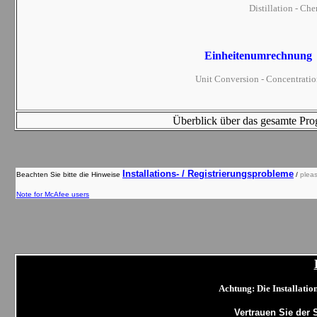
Distillation
-
Che
Einheitenumrechnung 
Unit Conversion - Concentratio
Überblick über das gesamte P
Installations- / Registrierungsprobleme
Beachten Sie bitte die Hinweise
/
pleas
Note for McAfee users
Achtung
: Die Installati
Vertrauen Sie der 