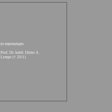
in memoriam
Prof. Dr. habil. Dieter A.
Lempe
(†
2011)