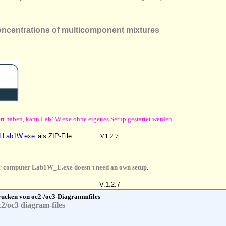
oncentrations of multicomponent mixtures
liert haben, kann Lab1W.exe ohne eigenes Setup gestartet werden
.
d Lab1W.exe
als ZIP-File
V.1.2.
7
your computer Lab1W_E.exe doesn't need an own setup
.
V.1.2.7
Drucken von oc2-/oc3-Diagrammfiles
c2/oc3 diagram-files