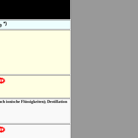
*)
te
ch ionische Flüssigkeiten
); Destillation